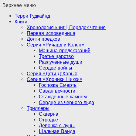
Верхнее меню
Терри Гудкайнд
Книги
Хронология книг | Порядок чтения
Первая исповедница
Долги предков
Серия «Ричард и Кэлен»
Машина предсказаний
Третье царство
Разлученные души
Сердце войны
Серия «Дети Д’Хары»
Серия «Хроники Никки»
Госпожа Смерть
Саван вечности
Осажденные камнем
Сердце из черного льда
Триллеры
Скверна
Отродье
Девочка с луны
Шальная Ванда