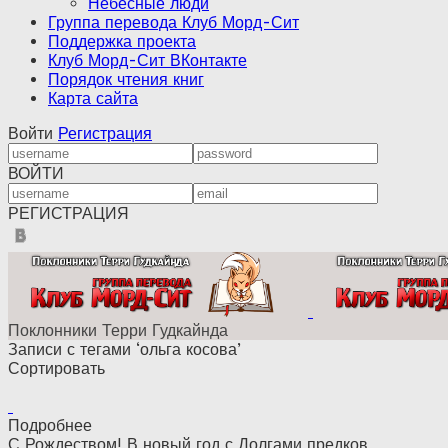
Небесные люди
Группа перевода Клуб Морд-Сит
Поддержка проекта
Клуб Морд-Сит ВКонтакте
Порядок чтения книг
Карта сайта
Войти
Регистрация
ВОЙТИ
РЕГИСТРАЦИЯ
Поклонники Терри Гудкайнда
Записи с тегами ‘ольга косова’
Сортировать
Подробнее
С Рождеством! В новый год с Долгами предков