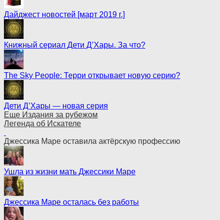
Дайджест новостей [март 2019 г.]
Книжный сериал Дети Д’Хары. За что?
The Sky People: Терри открывает новую серию?
Дети Д’Хары — новая серия
Еще Издания за рубежом
Легенда об Искателе
Джессика Маре оставила актёрскую профессию
Ушла из жизни мать Джессики Маре
Джессика Маре осталась без работы