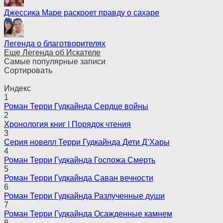
Джессика Маре раскроет правду о сахаре
Легенда о благотворителях
Еще Легенда об Искателе
Самые популярные записи
Сортировать
Индекс
1
Роман Терри Гудкайнда Сердце войны
2
Хронология книг | Порядок чтения
3
Серия новелл Терри Гудкайнда Дети Д’Хары
4
Роман Терри Гудкайнда Госпожа Смерть
5
Роман Терри Гудкайнда Саван вечности
6
Роман Терри Гудкайнда Разлученные души
7
Роман Терри Гудкайнда Осажденные камнем
8