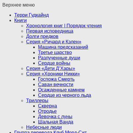
Верхнее меню
Терри Гудкайнд
Книги
Хронология книг | Порядок чтения
Первая исповедница
Долги предков
Серия «Ричард и Кэлен»
Машина предсказаний
Третье царство
Разлученные души
Сердце войны
Серия «Дети Д’Хары»
Серия «Хроники Никки»
Госпожа Смерть
Саван вечности
Осажденные камнем
Сердце из черного льда
Триллеры
Скверна
Отродье
Девочка с луны
Шальная Ванда
Небесные люди
Группа перевода Клуб Морд-Сит