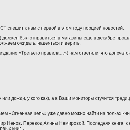
СТ спешит к нам с первой в этом году порцией новостей.
должен был отправиться в магазины еще в декабре прошлог
олжаем ожидать, надеяться и верить.
здание «Третьего правила…») нам ответили, что допечаток
ну или дожди, у кого как), а в Ваши мониторы стучится тра
ием «Огненная цепь» уже давно можно найти на полках кн
ир Ненов. Перевод Алины Немировой. Последняя книга, к ко
ервых книг…