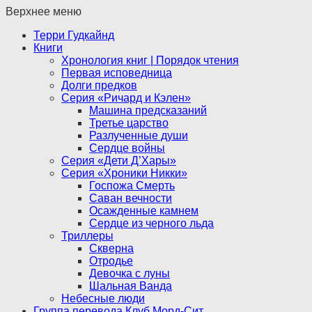
Верхнее меню
Терри Гудкайнд
Книги
Хронология книг | Порядок чтения
Первая исповедница
Долги предков
Серия «Ричард и Кэлен»
Машина предсказаний
Третье царство
Разлученные души
Сердце войны
Серия «Дети Д’Хары»
Серия «Хроники Никки»
Госпожа Смерть
Саван вечности
Осажденные камнем
Сердце из черного льда
Триллеры
Скверна
Отродье
Девочка с луны
Шальная Ванда
Небесные люди
Группа перевода Клуб Морд-Сит