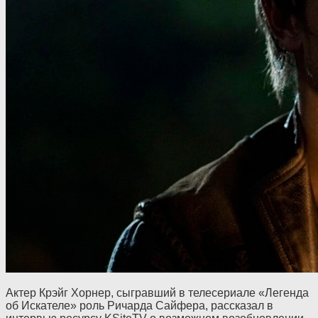
Актер Крэйг Хорнер, сыгравший в телесериале «Легенда
об Искателе» роль Ричарда Сайфера, рассказал в