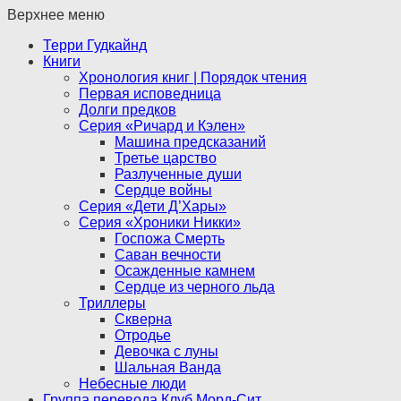
Верхнее меню
Терри Гудкайнд
Книги
Хронология книг | Порядок чтения
Первая исповедница
Долги предков
Серия «Ричард и Кэлен»
Машина предсказаний
Третье царство
Разлученные души
Сердце войны
Серия «Дети Д’Хары»
Серия «Хроники Никки»
Госпожа Смерть
Саван вечности
Осажденные камнем
Сердце из черного льда
Триллеры
Скверна
Отродье
Девочка с луны
Шальная Ванда
Небесные люди
Группа перевода Клуб Морд-Сит