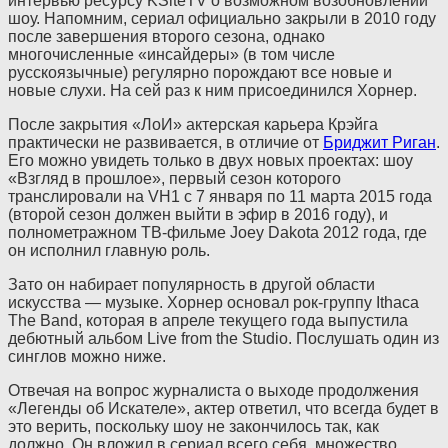
интервью ресурсу KSiteTV о возможном возобновлении
шоу. Напомним, сериал официально закрыли в 2010 году
после завершения второго сезона, однако
многочисленные «инсайдеры» (в том числе
русскоязычные) регулярно порождают все новые и
новые слухи. На сей раз к ним присоединился Хорнер.
После закрытия «ЛоИ» актерская карьера Крэйга
практически не развивается, в отличие от
Бриджит Риган
.
Его можно увидеть только в двух новых проектах: шоу
«Взгляд в прошлое», первый сезон которого
транслировали на VH1 с 7 января по 11 марта 2015 года
(второй сезон должен выйти в эфир в 2016 году), и
полнометражном ТВ-фильме Joey Dakota 2012 года, где
он исполнил главную роль.
Зато он набирает популярность в другой области
искусства — музыке. Хорнер основал рок-группу Ithaca
The Band, которая в апреле текущего года выпустила
дебютный альбом Live from the Studio. Послушать один из
синглов можно ниже.
Отвечая на вопрос журналиста о выходе продолжения
«Легенды об Искателе», актер ответил, что всегда будет в
это верить, поскольку шоу не закончилось так, как
должно. Он вложил в сериал всего себя, множество