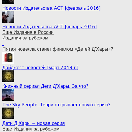
Новости Издательства АСТ [февраль 2016]
Новости Издательства АСТ [январь 2016]
Еще Издания в России
Издания за рубежом
Пятая новелла станет финалом «Детей Д’Хары»?
Дайджест новостей [март 2019 г.]
Книжный сериал Дети Д’Хары. За что?
The Sky People: Терри открывает новую серию?
Дети Д’Хары — новая серия
Еще Издания за рубежом