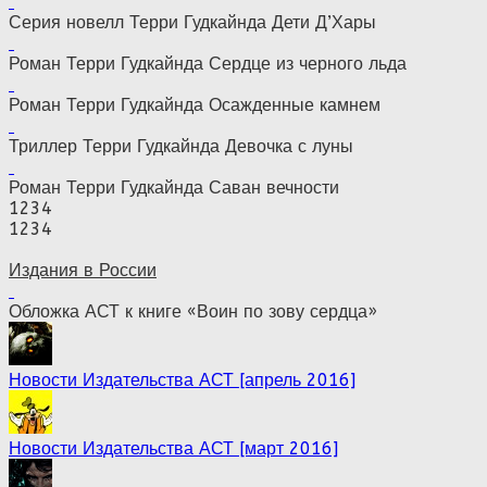
Серия новелл Терри Гудкайнда Дети Д’Хары
Роман Терри Гудкайнда Сердце из черного льда
Роман Терри Гудкайнда Осажденные камнем
Триллер Терри Гудкайнда Девочка с луны
Роман Терри Гудкайнда Саван вечности
1
2
3
4
1
2
3
4
Издания в России
Обложка АСТ к книге «Воин по зову сердца»
Новости Издательства АСТ [апрель 2016]
Новости Издательства АСТ [март 2016]