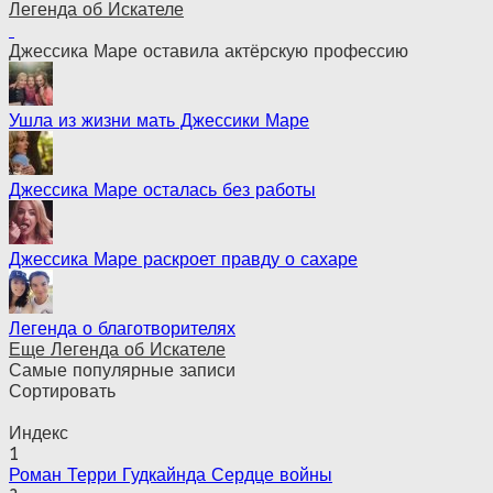
Легенда об Искателе
Джессика Маре оставила актёрскую профессию
Ушла из жизни мать Джессики Маре
Джессика Маре осталась без работы
Джессика Маре раскроет правду о сахаре
Легенда о благотворителях
Еще Легенда об Искателе
Самые популярные записи
Сортировать
Индекс
1
Роман Терри Гудкайнда Сердце войны