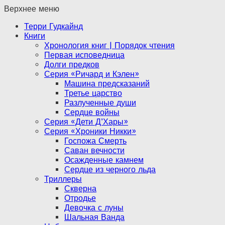
Верхнее меню
Терри Гудкайнд
Книги
Хронология книг | Порядок чтения
Первая исповедница
Долги предков
Серия «Ричард и Кэлен»
Машина предсказаний
Третье царство
Разлученные души
Сердце войны
Серия «Дети Д’Хары»
Серия «Хроники Никки»
Госпожа Смерть
Саван вечности
Осажденные камнем
Сердце из черного льда
Триллеры
Скверна
Отродье
Девочка с луны
Шальная Ванда