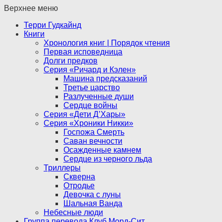
Верхнее меню
Терри Гудкайнд
Книги
Хронология книг | Порядок чтения
Первая исповедница
Долги предков
Серия «Ричард и Кэлен»
Машина предсказаний
Третье царство
Разлученные души
Сердце войны
Серия «Дети Д’Хары»
Серия «Хроники Никки»
Госпожа Смерть
Саван вечности
Осажденные камнем
Сердце из черного льда
Триллеры
Скверна
Отродье
Девочка с луны
Шальная Ванда
Небесные люди
Группа перевода Клуб Морд-Сит