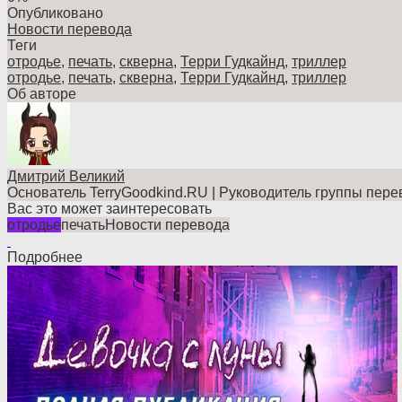
Опубликовано
Новости перевода
Теги
отродье
,
печать
,
скверна
,
Терри Гудкайнд
,
триллер
отродье
,
печать
,
скверна
,
Терри Гудкайнд
,
триллер
Об авторе
Дмитрий Великий
Основатель TerryGoodkind.RU | Руководитель группы пере
Вас это может заинтересовать
отродье
печать
Новости перевода
Подробнее