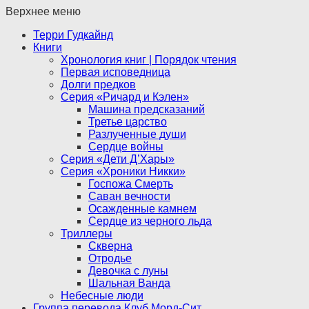
Верхнее меню
Терри Гудкайнд
Книги
Хронология книг | Порядок чтения
Первая исповедница
Долги предков
Серия «Ричард и Кэлен»
Машина предсказаний
Третье царство
Разлученные души
Сердце войны
Серия «Дети Д’Хары»
Серия «Хроники Никки»
Госпожа Смерть
Саван вечности
Осажденные камнем
Сердце из черного льда
Триллеры
Скверна
Отродье
Девочка с луны
Шальная Ванда
Небесные люди
Группа перевода Клуб Морд-Сит