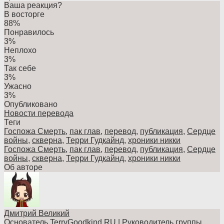
Ваша реакция?
В восторге
88%
Понравилось
3%
Неплохо
3%
Так себе
3%
Ужасно
3%
Опубликовано
Новости перевода
Теги
Госпожа Смерть
,
пак глав
,
перевод
,
публикация
,
Сердце
войны
,
скверна
,
Терри Гудкайнд
,
хроники никки
Госпожа Смерть
,
пак глав
,
перевод
,
публикация
,
Сердце
войны
,
скверна
,
Терри Гудкайнд
,
хроники никки
Об авторе
Дмитрий Великий
Основатель TerryGoodkind.RU | Руководитель группы