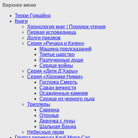
Верхнее меню
Терри Гудкайнд
Книги
Хронология книг | Порядок чтения
Первая исповедница
Долги предков
Серия «Ричард и Кэлен»
Машина предсказаний
Третье царство
Разлученные души
Сердце войны
Серия «Дети Д’Хары»
Серия «Хроники Никки»
Госпожа Смерть
Саван вечности
Осажденные камнем
Сердце из черного льда
Триллеры
Скверна
Отродье
Девочка с луны
Шальная Ванда
Небесные люди
Группа перевода Клуб Морд-Сит