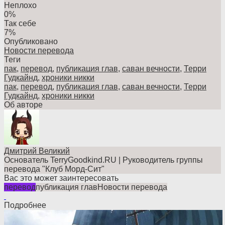
Неплохо
0%
Так себе
7%
Опубликовано
Новости перевода
Теги
пак
,
перевод
,
публикация глав
,
саван вечности
,
Терри
Гудкайнд
,
хроники никки
пак
,
перевод
,
публикация глав
,
саван вечности
,
Терри
Гудкайнд
,
хроники никки
Об авторе
Дмитрий Великий
Основатель TerryGoodkind.RU | Руководитель группы
перевода "Клуб Морд-Сит"
Вас это может заинтересовать
перевод
публикация глав
Новости перевода
Подробнее