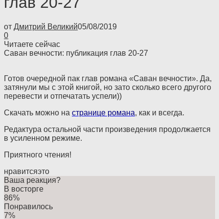
глав 20-27
от
Дмитрий Великий
05/08/2019
0
Читаете сейчас
Саван вечности: публикация глав 20-27
Готов очередной пак глав романа «Саван вечности». Да,
затянули мы с этой книгой, но зато сколько всего другого
перевести и отпечатать успели))
Скачать можно на
странице романа
, как и всегда.
Редактура остальной части произведения продолжается
в усиленном режиме.
Приятного чтения!
нравится
это
Ваша реакция?
В восторге
86%
Понравилось
7%