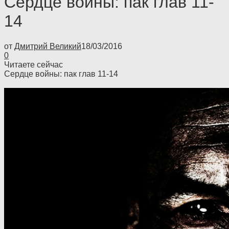
Сердце войны: пак глав 11-
14
от
Дмитрий Великий
18/03/2016
0
Читаете сейчас
Сердце войны: пак глав 11-14