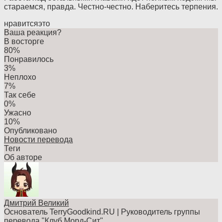
стараемся, правда. Честно-честно. Наберитесь терпения.
нравится
это
Ваша реакция?
В восторге
80%
Понравилось
3%
Неплохо
7%
Так себе
0%
Ужасно
10%
Опубликовано
Новости перевода
Теги
Об авторе
Дмитрий Великий
Основатель TerryGoodkind.RU | Руководитель группы
перевода "Клуб Морд-Сит"