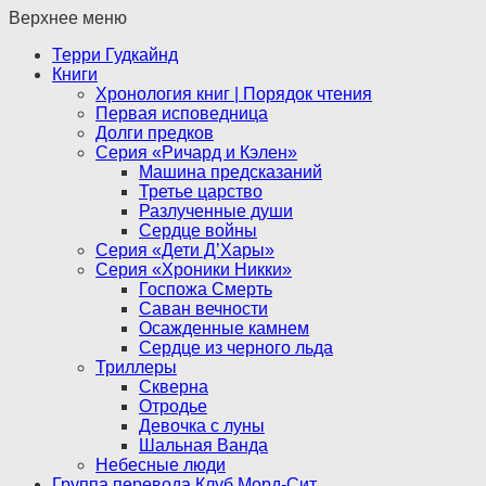
Верхнее меню
Терри Гудкайнд
Книги
Хронология книг | Порядок чтения
Первая исповедница
Долги предков
Серия «Ричард и Кэлен»
Машина предсказаний
Третье царство
Разлученные души
Сердце войны
Серия «Дети Д’Хары»
Серия «Хроники Никки»
Госпожа Смерть
Саван вечности
Осажденные камнем
Сердце из черного льда
Триллеры
Скверна
Отродье
Девочка с луны
Шальная Ванда
Небесные люди
Группа перевода Клуб Морд-Сит