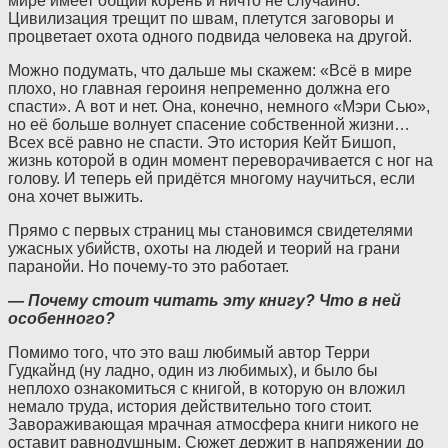
мире имеет общий корень и ничто не случайно.
Цивилизация трещит по швам, плетутся заговоры и
процветает охота одного подвида человека на другой.
Можно подумать, что дальше мы скажем: «Всё в мире
плохо, но главная героиня непременно должна его
спасти». А вот и нет. Она, конечно, немного «Мэри Сью»,
но её больше волнует спасение собственной жизни…
Всех всё равно не спасти. Это история Кейт Бишоп,
жизнь которой в один момент переворачивается с ног на
голову. И теперь ей придётся многому научиться, если
она хочет выжить.
Прямо с первых страниц мы становимся свидетелями
ужасных убийств, охоты на людей и теорий на грани
паранойи. Но почему-то это работает.
— Почему стоит читать эту книгу? Что в ней
особенного?
Помимо того, что это ваш любимый автор Терри
Гудкайнд (ну ладно, один из любимых), и было бы
неплохо ознакомиться с книгой, в которую он вложил
немало труда, история действительно того стоит.
Завораживающая мрачная атмосфера книги никого не
оставит равнодушным. Сюжет держит в напряжении до