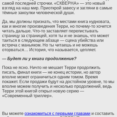
самой последней строчки. «СКВЕРНА» — это новый
взгляд на наш мир. Приоткрой завесу и загляни в самые
тёмные закоулки человеческой души.
Да, мы должны признать, что местами книга нудновата,
как и многие произведения Терри, но почему-то хочется
читать дальше. Что-то заставляет перелистывать
страницу за страницей, хотя ты и не знаешь, что может
таиться в следующем абзаце — сцена убийства или
встреча с маньяком. Но ты читаешь и не можешь
оторваться… История, что называется, цепляет.
— Будет ли у книги продолжение?
Пока не ясно. Ничто не мешает Терри продолжить
писать, финал книги — не конец истории, но автор
вполне может ограничиться одним томом. Время
покажет. Если продажи будут на достойном уровне, то мы
вполне можем получить и несколько продолжений, ведь
Терри этой книгой открыл новую серию —
«Современный триллер».
Вы можете
ознакомиться с первыми главами
и составить