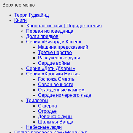
Верхнее меню
Терри Гудкайнд
Книги
Хронология книг | Порядок чтения
Первая исповедница
Долги предков
Серия «Ричард и Кэлен»
Машина предсказаний
Третье царство
Разлученные души
Сердце войны
Серия «Дети Д’Хары»
Серия «Хроники Никки»
Госпожа Смерть
Саван вечности
Осажденные камнем
Сердце из черного льда
Триллеры
Скверна
Отродье
Девочка с луны
Шальная Ванда
Небесные люди
Группа перевода Клуб Морд-Сит