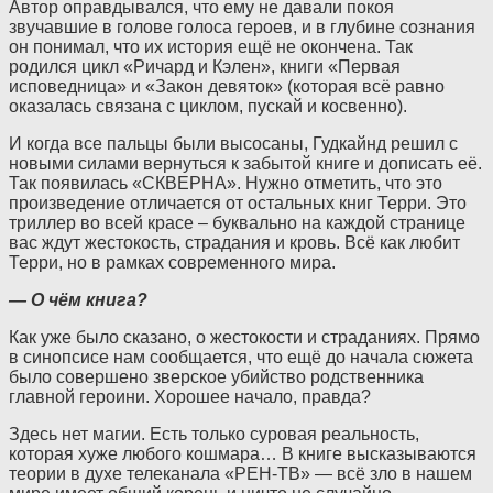
Автор оправдывался, что ему не давали покоя
звучавшие в голове голоса героев, и в глубине сознания
он понимал, что их история ещё не окончена. Так
родился цикл «Ричард и Кэлен», книги «Первая
исповедница» и «Закон девяток» (которая всё равно
оказалась связана с циклом, пускай и косвенно).
И когда все пальцы были высосаны, Гудкайнд решил с
новыми силами вернуться к забытой книге и дописать её.
Так появилась «СКВЕРНА». Нужно отметить, что это
произведение отличается от остальных книг Терри. Это
триллер во всей красе – буквально на каждой странице
вас ждут жестокость, страдания и кровь. Всё как любит
Терри, но в рамках современного мира.
— О чём книга?
Как уже было сказано, о жестокости и страданиях. Прямо
в синопсисе нам сообщается, что ещё до начала сюжета
было совершено зверское убийство родственника
главной героини. Хорошее начало, правда?
Здесь нет магии. Есть только суровая реальность,
которая хуже любого кошмара… В книге высказываются
теории в духе телеканала «РЕН-ТВ» — всё зло в нашем