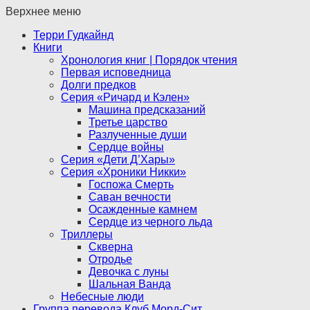
Верхнее меню
Терри Гудкайнд
Книги
Хронология книг | Порядок чтения
Первая исповедница
Долги предков
Серия «Ричард и Кэлен»
Машина предсказаний
Третье царство
Разлученные души
Сердце войны
Серия «Дети Д’Хары»
Серия «Хроники Никки»
Госпожа Смерть
Саван вечности
Осажденные камнем
Сердце из черного льда
Триллеры
Скверна
Отродье
Девочка с луны
Шальная Ванда
Небесные люди
Группа перевода Клуб Морд-Сит