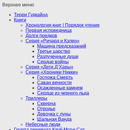
Верхнее меню
Терри Гудкайнд
Книги
Хронология книг | Порядок чтения
Первая исповедница
Долги предков
Серия «Ричард и Кэлен»
Машина предсказаний
Третье царство
Разлученные души
Сердце войны
Серия «Дети Д’Хары»
Серия «Хроники Никки»
Госпожа Смерть
Саван вечности
Осажденные камнем
Сердце из черного льда
Триллеры
Скверна
Отродье
Девочка с луны
Шальная Ванда
Небесные люди
Группа перевода Клуб Морд-Сит