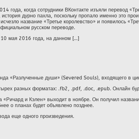
14 года, когда сотрудники ВКонтакте изъяли перевод «Тр
а история дурно пахла, поскольку пропало именно это прои
 исчезло название «Третье королевство» и появилось «Тре
официальном русском переводе.
10 мая 2016 года, на данном [...]
да «Разлученные души» (Severed Souls), входящего в ци
рех разных форматах: .fb2, .pdf, .doc, .epub. Онлайн бу
 «Ричард и Кэлен» выходит в ноябре. Он получил назван
нее о планах будет объявлено позднее.
вода еще одного произведения.