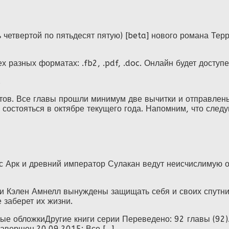
 четвертой по пятьдесят пятую) [beta] нового романа Тер
 разных форматах: .fb2, .pdf, .doc. Онлайн будет доступе
.
ов. Все главы прошли минимум две вычитки и отправлены
состояться в октябре текущего года. Напомним, что следу
с Арк и древний император Сулакан ведут неисчислимую о
и Кэлен Амнелл вынуждены защищать себя и своих спутник
е заберет их жизни.
 обложкиДругие книги серии Переведено: 92 главы (92). Р
вершен.20.09.2015: Все [...]