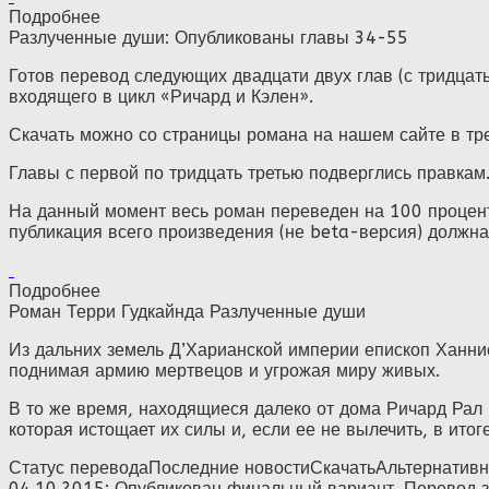
Подробнее
Разлученные души: Опубликованы главы 34-55
Готов перевод следующих двадцати двух глав (с тридцать
входящего в цикл «Ричард и Кэлен».
Скачать можно со страницы романа на нашем сайте в трех
Главы с первой по тридцать третью подверглись правкам
На данный момент весь роман переведен на 100 процент
публикация всего произведения (не beta-версия) должна 
Подробнее
Роман Терри Гудкайнда Разлученные души
Из дальних земель Д’Харианской империи епископ Ханни
поднимая армию мертвецов и угрожая миру живых.
В то же время, находящиеся далеко от дома Ричард Рал 
которая истощает их силы и, если ее не вылечить, в итог
Статус переводаПоследние новостиСкачатьАльтернативные
04.10.2015: Опубликован финальный вариант. Перевод за