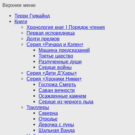
Верхнее меню
Терри Гудкайнд
Книги
Хронология книг | Порядок чтения
Первая исповедница
Долги предков
Серия «Ричард и Кэлен»
Машина предсказаний
Третье царство
Разлученные души
Сердце войны
Серия «Дети Д’Хары»
Серия «Хроники Никки»
Госпожа Смерть
Саван вечности
Осажденные камнем
Сердце из черного льда
Триллеры
Скверна
Отродье
Девочка с луны
Шальная Ванда