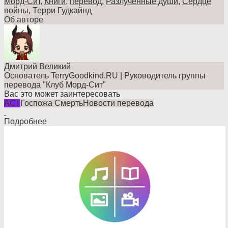
Морд-Сит
,
Книги
,
перевод
,
Разлученные души
,
Сердце
войны
,
Терри Гудкайнд
Об авторе
Дмитрий Великий
Основатель TerryGoodkind.RU | Руководитель группы
перевода "Клуб Морд-Сит"
Вас это может заинтересовать
АСТ
Госпожа Смерть
Новости перевода
Подробнее