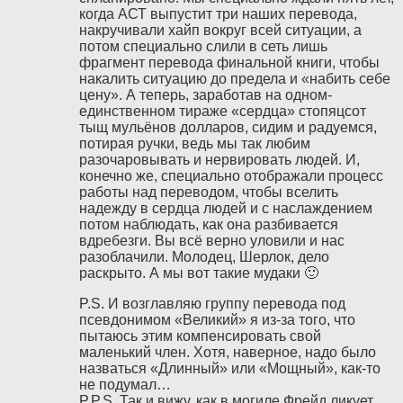
когда АСТ выпустит три наших перевода,
накручивали хайп вокруг всей ситуации, а
потом специально слили в сеть лишь
фрагмент перевода финальной книги, чтобы
накалить ситуацию до предела и «набить себе
цену». А теперь, заработав на одном-
единственном тираже «сердца» стопяцсот
тыщ мульёнов долларов, сидим и радуемся,
потирая ручки, ведь мы так любим
разочаровывать и нервировать людей. И,
конечно же, специально отображали процесс
работы над переводом, чтобы вселить
надежду в сердца людей и с наслаждением
потом наблюдать, как она разбивается
вдребезги. Вы всё верно уловили и нас
разоблачили. Молодец, Шерлок, дело
раскрыто. А мы вот такие мудаки 🙂
P.S. И возглавляю группу перевода под
псевдонимом «Великий» я из-за того, что
пытаюсь этим компенсировать свой
маленький член. Хотя, наверное, надо было
назваться «Длинный» или «Мощный», как-то
не подумал…
P.P.S. Так и вижу, как в могиле Фрейд ликует.