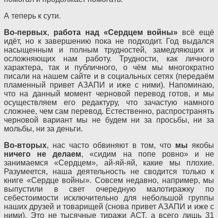
А теперь к сути.
Во-первых
,
работа над
«Сердцем войны»
всё ещё
идёт, но к завершению пока не подходит. Год выдался
насыщенным и полным трудностей, замедляющих и
осложняющих нам работу. Трудности, как личного
характера, так и публичного, о чём мы многократно
писали на нашем сайте и в социальных сетях (передаём
пламенный привет АЗАПИ и иже с ними). Напоминаю,
что на данный момент черновой перевод готов, и мы
осуществляем его редактуру, что зачастую намного
сложнее, чем сам перевод. Естественно, распространять
черновой вариант мы не будем ни за просьбы, ни за
мольбы, ни за деньги.
Во-вторых
, нас часто обвиняют в том, что
мы
якобы
ничего не делаем
, «сидим на попе ровно» и не
занимаемся «Сердцем», ай-яй-яй, какие мы плохие.
Разумеется, наша деятельность не сводится только к
книге «Сердце войны». Совсем недавно, например, мы
выпустили в свет очередную малотиражку по
себестоимости исключительно для небольшой группы
наших друзей и товарищей (снова привет АЗАПИ и иже с
ними). Это не тысячные тиражи АСТ, а всего лишь 31