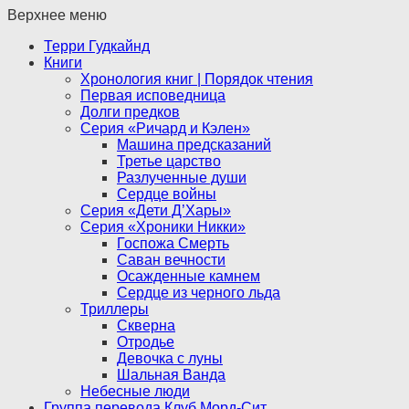
Верхнее меню
Терри Гудкайнд
Книги
Хронология книг | Порядок чтения
Первая исповедница
Долги предков
Серия «Ричард и Кэлен»
Машина предсказаний
Третье царство
Разлученные души
Сердце войны
Серия «Дети Д’Хары»
Серия «Хроники Никки»
Госпожа Смерть
Саван вечности
Осажденные камнем
Сердце из черного льда
Триллеры
Скверна
Отродье
Девочка с луны
Шальная Ванда
Небесные люди
Группа перевода Клуб Морд-Сит