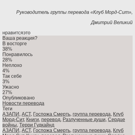
Руководитель группы перевода «Клуб Морд-Сит»,
Дмитрий Великий
нравится
это
Ваша реакция?
В восторге
38%
Понравилось
28%
Неплохо
4%
Так себе
3%
Ужасно
27%
Опубликовано
Новости перевода
Теги
АЗАПИ
,
АСТ
,
Госпожа Смерть
,
группа перевода
,
Клуб
Морд-Сит
,
Книги
,
перевод
,
Разлученные души
,
Сердце
войны
,
Терри Гудкайнд
АЗАПИ
,
АСТ
,
Госпожа Смерть
,
группа перевода
,
Клуб