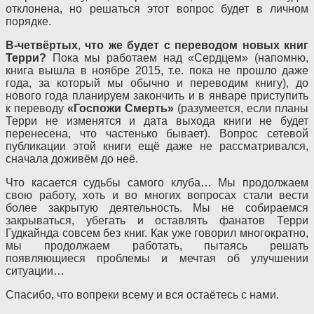
отклонена, но решаться этот вопрос будет в личном
порядке.
В-четвёртых
,
что же будет с переводом новых книг
Терри?
Пока мы работаем над «Сердцем» (напомню,
книга вышла в ноябре 2015, т.е. пока не прошло даже
года, за который мы обычно и переводим книгу), до
нового года планируем закончить и в январе приступить
к переводу
«Госпожи Смерть»
(разумеется, если планы
Терри не изменятся и дата выхода книги не будет
перенесена, что частенько бывает). Вопрос сетевой
публикации этой книги ещё даже не рассматривался,
сначала доживём до неё.
Что касается судьбы самого клуба… Мы продолжаем
свою работу, хоть и во многих вопросах стали вести
более закрытую деятельность. Мы не собираемся
закрываться, убегать и оставлять фанатов Терри
Гудкайнда совсем без книг. Как уже говорил многократно,
мы продолжаем работать, пытаясь решать
появляющиеся проблемы и мечтая об улучшении
ситуации…
Спасибо, что вопреки всему и вся остаётесь с нами.