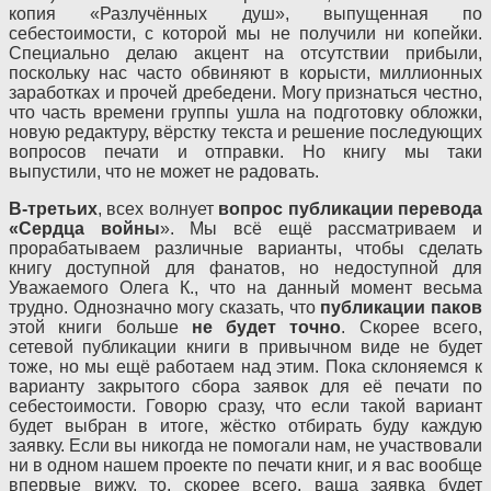
копия «Разлучённых душ», выпущенная по
себестоимости, с которой мы не получили ни копейки.
Специально делаю акцент на отсутствии прибыли,
поскольку нас часто обвиняют в корысти, миллионных
заработках и прочей дребедени. Могу признаться честно,
что часть времени группы ушла на подготовку обложки,
новую редактуру, вёрстку текста и решение последующих
вопросов печати и отправки. Но книгу мы таки
выпустили, что не может не радовать.
В-третьих
, всех волнует
вопрос публикации перевода
«Сердца войны
». Мы всё ещё рассматриваем и
прорабатываем различные варианты, чтобы сделать
книгу доступной для фанатов, но недоступной для
Уважаемого Олега К., что на данный момент весьма
трудно. Однозначно могу сказать, что
публикации паков
этой книги больше
не будет точно
. Скорее всего,
сетевой публикации книги в привычном виде не будет
тоже, но мы ещё работаем над этим. Пока склоняемся к
варианту закрытого сбора заявок для её печати по
себестоимости. Говорю сразу, что если такой вариант
будет выбран в итоге, жёстко отбирать буду каждую
заявку. Если вы никогда не помогали нам, не участвовали
ни в одном нашем проекте по печати книг, и я вас вообще
впервые вижу, то, скорее всего, ваша заявка будет