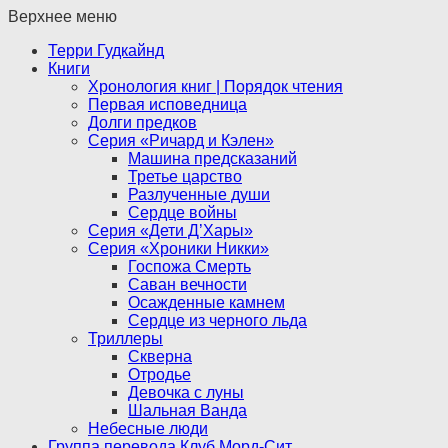
Верхнее меню
Терри Гудкайнд
Книги
Хронология книг | Порядок чтения
Первая исповедница
Долги предков
Серия «Ричард и Кэлен»
Машина предсказаний
Третье царство
Разлученные души
Сердце войны
Серия «Дети Д’Хары»
Серия «Хроники Никки»
Госпожа Смерть
Саван вечности
Осажденные камнем
Сердце из черного льда
Триллеры
Скверна
Отродье
Девочка с луны
Шальная Ванда
Небесные люди
Группа перевода Клуб Морд-Сит