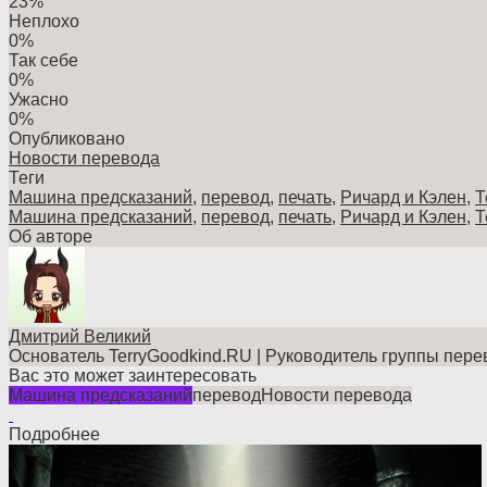
23%
Неплохо
0%
Так себе
0%
Ужасно
0%
Опубликовано
Новости перевода
Теги
Машина предсказаний
,
перевод
,
печать
,
Ричард и Кэлен
,
Т
Машина предсказаний
,
перевод
,
печать
,
Ричард и Кэлен
,
Т
Об авторе
Дмитрий Великий
Основатель TerryGoodkind.RU | Руководитель группы пере
Вас это может заинтересовать
Машина предсказаний
перевод
Новости перевода
Подробнее