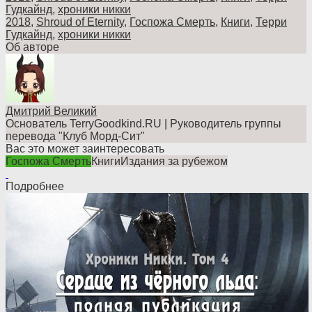
Гудкайнд
,
хроники никки
2018
,
Shroud of Eternity
,
Госпожа Смерть
,
Книги
,
Терри
Гудкайнд
,
хроники никки
Об авторе
Дмитрий Великий
Основатель TerryGoodkind.RU | Руководитель группы
перевода "Клуб Морд-Сит"
Вас это может заинтересовать
Госпожа Смерть
Книги
Издания за рубежом
Подробнее