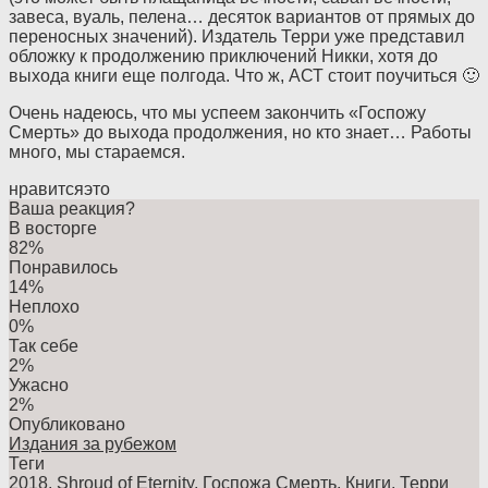
завеса, вуаль, пелена… десяток вариантов от прямых до
переносных значений). Издатель Терри уже представил
обложку к продолжению приключений Никки, хотя до
выхода книги еще полгода. Что ж, АСТ стоит поучиться 🙂
Очень надеюсь, что мы успеем закончить «Госпожу
Смерть» до выхода продолжения, но кто знает… Работы
много, мы стараемся.
нравится
это
Ваша реакция?
В восторге
82%
Понравилось
14%
Неплохо
0%
Так себе
2%
Ужасно
2%
Опубликовано
Издания за рубежом
Теги
2018
,
Shroud of Eternity
,
Госпожа Смерть
,
Книги
,
Терри