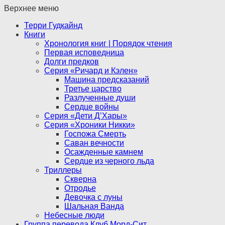
Верхнее меню
Терри Гудкайнд
Книги
Хронология книг | Порядок чтения
Первая исповедница
Долги предков
Серия «Ричард и Кэлен»
Машина предсказаний
Третье царство
Разлученные души
Сердце войны
Серия «Дети Д’Хары»
Серия «Хроники Никки»
Госпожа Смерть
Саван вечности
Осажденные камнем
Сердце из черного льда
Триллеры
Скверна
Отродье
Девочка с луны
Шальная Ванда
Небесные люди
Группа перевода Клуб Морд-Сит