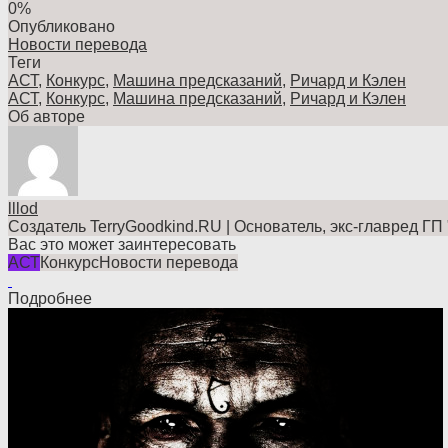
0%
Опубликовано
Новости перевода
Теги
АСТ
,
Конкурс
,
Машина предсказаний
,
Ричард и Кэлен
АСТ
,
Конкурс
,
Машина предсказаний
,
Ричард и Кэлен
Об авторе
lllod
Создатель TerryGoodkind.RU | Основатель, экс-главред ГП
Вас это может заинтересовать
АСТ
Конкурс
Новости перевода
Подробнее