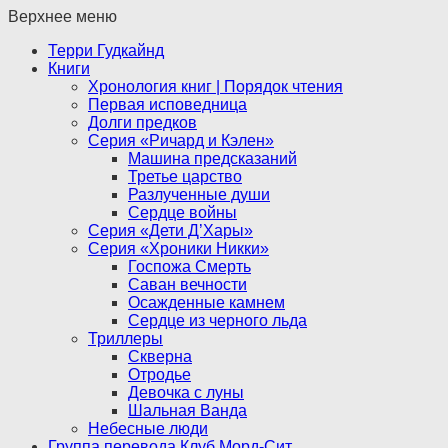
Верхнее меню
Терри Гудкайнд
Книги
Хронология книг | Порядок чтения
Первая исповедница
Долги предков
Серия «Ричард и Кэлен»
Машина предсказаний
Третье царство
Разлученные души
Сердце войны
Серия «Дети Д’Хары»
Серия «Хроники Никки»
Госпожа Смерть
Саван вечности
Осажденные камнем
Сердце из черного льда
Триллеры
Скверна
Отродье
Девочка с луны
Шальная Ванда
Небесные люди
Группа перевода Клуб Морд-Сит